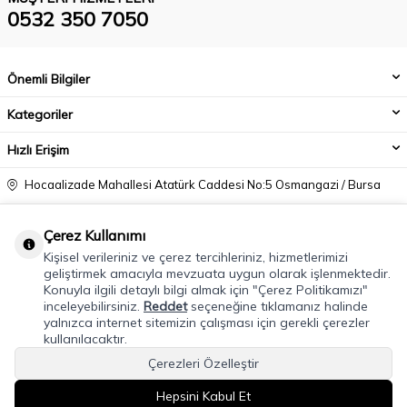
0532 350 7050
Önemli Bilgiler
Kategoriler
Hızlı Erişim
Hocaalizade Mahallesi Atatürk Caddesi No:5 Osmangazi / Bursa
0532 350 7050
Çerez Kullanımı
info@modacadiri.com
Kişisel verileriniz ve çerez tercihleriniz, hizmetlerimizi
geliştirmek amacıyla mevzuata uygun olarak işlenmektedir.
Konuyla ilgili detaylı bilgi almak için "Çerez Politikamızı"
inceleyebilirsiniz.
Reddet
seçeneğine tıklamanız halinde
yalnızca internet sitemizin çalışması için gerekli çerezler
kullanılacaktır.
Çerezleri Özelleştir
Hepsini Kabul Et