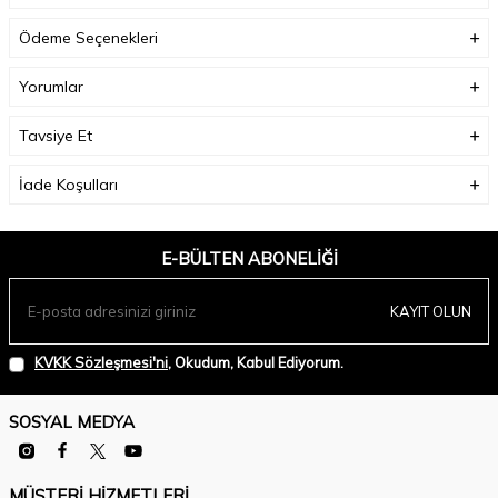
Model Ölçüleri(cm) :
Boy - 176, Göğüs - 84, Bel – 61, Kalça - 89;
Ödeme Seçenekleri
Numune Beden:
Modelimiz ürünün en küçük bedenini denemiştir.
Yorumlar
Ürün Boyu(cm):
60;
Tavsiye Et
İade Koşulları
E-BÜLTEN ABONELIĞI
KAYIT OLUN
KVKK Sözleşmesi'ni
, Okudum, Kabul Ediyorum.
SOSYAL MEDYA
MÜŞTERI HIZMETLERI