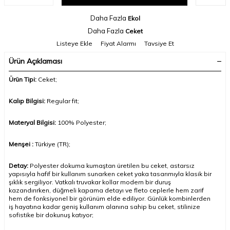
Daha Fazla
Ekol
Daha Fazla
Ceket
Listeye Ekle
Fiyat Alarmı
Tavsiye Et
Ürün Açıklaması
Ürün Tipi:
Ceket
;
Kalıp Bilgisi:
Regular fit;
Materyal Bilgisi:
100% Polyester;
Menşei :
Türkiye (TR);
Detay:
Polyester dokuma kumaştan üretilen bu ceket, astarsız
yapısıyla hafif bir kullanım sunarken ceket yaka tasarımıyla klasik bir
şıklık sergiliyor. Vatkalı truvakar kollar modern bir duruş
kazandırırken, düğmeli kapama detayı ve fleto ceplerle hem zarif
hem de fonksiyonel bir görünüm elde ediliyor. Günlük kombinlerden
iş hayatına kadar geniş kullanım alanına sahip bu ceket, stilinize
sofistike bir dokunuş katıyor
;