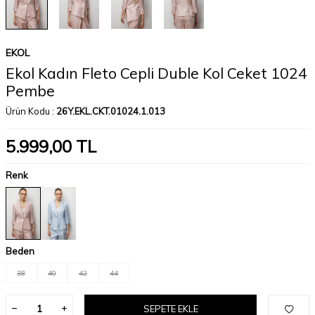
EKOL
Ekol Kadın Fleto Cepli Duble Kol Ceket 1024
Pembe
Ürün Kodu :
26Y.EKL.CKT.01024.1.013
5.999,00
TL
Renk
Beden
38
40
42
44
SEPETE EKLE