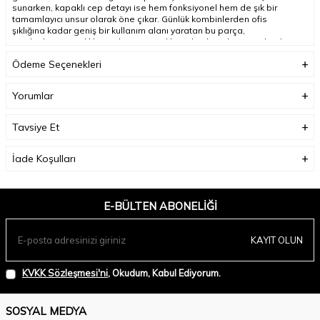
sunarken, kapaklı cep detayı ise hem fonksiyonel hem de şık bir
tamamlayıcı unsur olarak öne çıkar. Günlük kombinlerden ofis
şıklığına kadar geniş bir kullanım alanı yaratan bu parça,
gardırobunuzun dikkat çekici seçeneklerinden biri olmaya adaydır;
Ödeme Seçenekleri
Model Ölçüleri(cm) :
Boy - 176, Göğüs - 84, Bel – 61, Kalça - 89;
Yorumlar
Numune Beden:
Modelimiz ürünün en küçük bedenini denemiştir.
Tavsiye Et
Ürün Boyu(cm):
65;
İade Koşulları
E-BÜLTEN ABONELIĞI
KAYIT OLUN
KVKK Sözleşmesi'ni
, Okudum, Kabul Ediyorum.
SOSYAL MEDYA