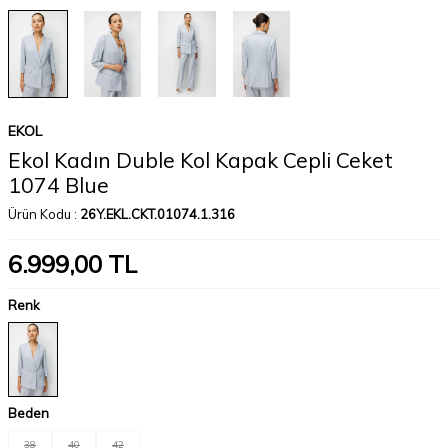
EKOL
Ekol Kadın Duble Kol Kapak Cepli Ceket
1074 Blue
Ürün Kodu :
26Y.EKL.CKT.01074.1.316
6.999,00
TL
Renk
Beden
38
40
42