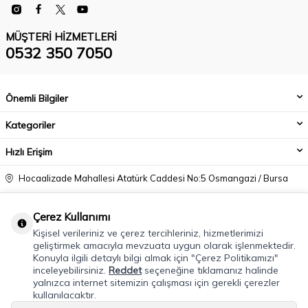
MÜŞTERI HIZMETLERI
0532 350 7050
Önemli Bilgiler
Kategoriler
Hızlı Erişim
Hocaalizade Mahallesi Atatürk Caddesi No:5 Osmangazi / Bursa
0532 350 7050
Çerez Kullanımı
info@modacadiri.com
Kişisel verileriniz ve çerez tercihleriniz, hizmetlerimizi
geliştirmek amacıyla mevzuata uygun olarak işlenmektedir.
Konuyla ilgili detaylı bilgi almak için "Çerez Politikamızı"
inceleyebilirsiniz.
Reddet
seçeneğine tıklamanız halinde
yalnızca internet sitemizin çalışması için gerekli çerezler
kullanılacaktır.