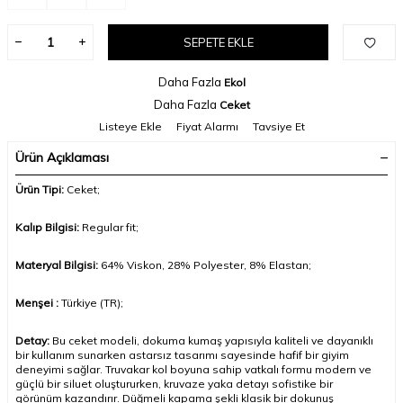
SEPETE EKLE
Daha Fazla
Ekol
Daha Fazla
Ceket
Listeye Ekle
Fiyat Alarmı
Tavsiye Et
Ürün Açıklaması
Ürün Tipi:
Ceket
;
Kalıp Bilgisi:
Regular fit;
Materyal Bilgisi:
64% Viskon, 28% Polyester, 8% Elastan;
Menşei :
Türkiye (TR);
Detay:
Bu ceket modeli, dokuma kumaş yapısıyla kaliteli ve dayanıklı
bir kullanım sunarken astarsız tasarımı sayesinde hafif bir giyim
deneyimi sağlar. Truvakar kol boyuna sahip vatkalı formu modern ve
güçlü bir siluet oluştururken, kruvaze yaka detayı sofistike bir
görünüm kazandırır. Düğmeli kapama şekli klasik bir dokunuş