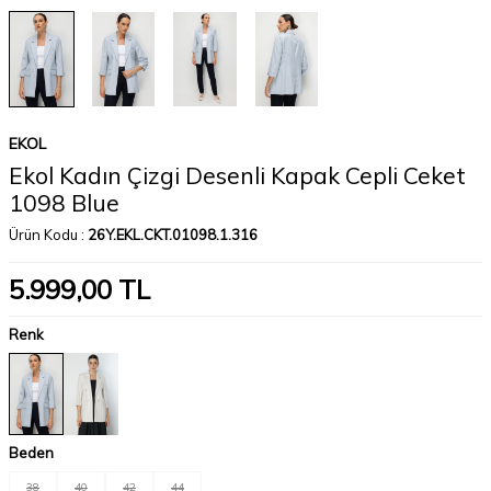
EKOL
Ekol Kadın Çizgi Desenli Kapak Cepli Ceket
1098 Blue
Ürün Kodu :
26Y.EKL.CKT.01098.1.316
5.999,00
TL
Renk
Beden
38
40
42
44