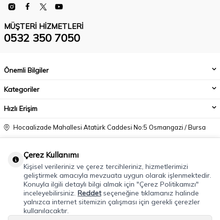
MÜŞTERI HIZMETLERI
0532 350 7050
Önemli Bilgiler
Kategoriler
Hızlı Erişim
Hocaalizade Mahallesi Atatürk Caddesi No:5 Osmangazi / Bursa
0532 350 7050
Çerez Kullanımı
info@modacadiri.com
Kişisel verileriniz ve çerez tercihleriniz, hizmetlerimizi
geliştirmek amacıyla mevzuata uygun olarak işlenmektedir.
Konuyla ilgili detaylı bilgi almak için "Çerez Politikamızı"
inceleyebilirsiniz.
Reddet
seçeneğine tıklamanız halinde
yalnızca internet sitemizin çalışması için gerekli çerezler
kullanılacaktır.