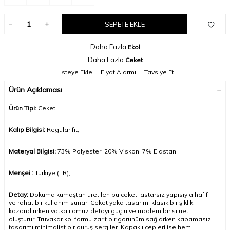
SEPETE EKLE
Daha Fazla
Ekol
Daha Fazla
Ceket
Listeye Ekle
Fiyat Alarmı
Tavsiye Et
Ürün Açıklaması
Ürün Tipi:
Ceket
;
Kalıp Bilgisi:
Regular fit;
Materyal Bilgisi:
73% Polyester, 20% Viskon, 7% Elastan;
Menşei :
Türkiye (TR);
Detay:
Dokuma kumaştan üretilen bu ceket, astarsız yapısıyla hafif
ve rahat bir kullanım sunar. Ceket yaka tasarımı klasik bir şıklık
kazandırırken vatkalı omuz detayı güçlü ve modern bir siluet
oluşturur. Truvakar kol formu zarif bir görünüm sağlarken kapamasız
tasarımı minimalist bir duruş sergiler. Kapaklı cepleri ise hem