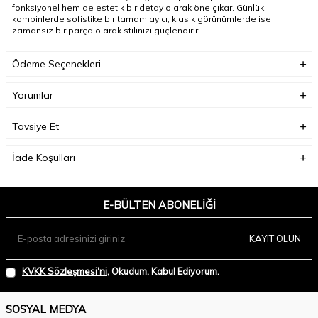
fonksiyonel hem de estetik bir detay olarak öne çıkar. Günlük
kombinlerde sofistike bir tamamlayıcı, klasik görünümlerde ise
zamansız bir parça olarak stilinizi güçlendirir;
Model Ölçüleri(cm) :
Boy - 176, Göğüs - 84, Bel – 61, Kalça - 89;
Ödeme Seçenekleri
Numune Beden:
Modelimiz ürünün en küçük bedenini denemiştir.
Yorumlar
Ürün Boyu(cm):
70;
Tavsiye Et
İade Koşulları
E-BÜLTEN ABONELIĞI
KAYIT OLUN
KVKK Sözleşmesi'ni
, Okudum, Kabul Ediyorum.
SOSYAL MEDYA