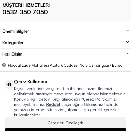
MÜŞTERI HIZMETLERI
0532 350 7050
Önemli Bilgiler
Kategoriler
Hızlı Erişim
Hocaalizade Mahallesi Atatürk Caddesi No:5 Osmangazi / Bursa
0532 350 7050
Çerez Kullanımı
info@modacadiri.com
Kişisel verileriniz ve çerez tercihleriniz, hizmetlerimizi
geliştirmek amacıyla mevzuata uygun olarak işlenmektedir.
Konuyla ilgili detaylı bilgi almak için "Çerez Politikamızı"
inceleyebilirsiniz.
Reddet
seçeneğine tıklamanız halinde
yalnızca internet sitemizin çalışması için gerekli çerezler
kullanılacaktır.
Çerezleri Özelleştir