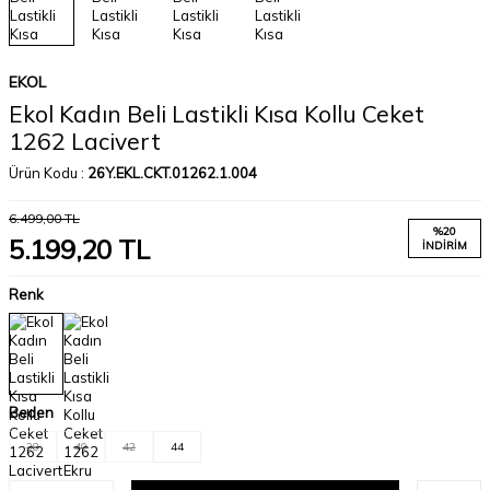
EKOL
Ekol Kadın Beli Lastikli Kısa Kollu Ceket
1262 Lacivert
Ürün Kodu :
26Y.EKL.CKT.01262.1.004
6.499,00
TL
%
20
5.199,20
TL
İNDIRIM
Renk
Beden
38
40
42
44