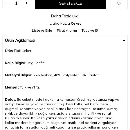
SEPETE EKLE
Daha Fazla
Ekol
Daha Fazla
Ceket
Listeye Ekle
Fiyat Alarmı
Tavsiye Et
Ürün Açıklaması
Ürün Tipi:
Ceket
;
Kalıp Bilgisi:
Regular fit;
Materyal Bilgisi:
55% Viskon, 40% Polyester, 5% Elastan;
Menşei :
Türkiye (TR);
Detay:
Bu ceket modeli dokuma kumaştan üretilmiş, astarsız yapıya
sahip, kruvaze yaka ile tasarlanmış, kısa kollu, bel kısmı lastikli,
düğmeli kapama ve yan cepli olarak hazırlanmıştır. Dokuma kumaş
şıklık ve dayanıklılık sağlarken, astarsız tasarım hafiflik ve rahat
kullanım sunar. Kruvaze yaka klasik bir duruş kazandırırken, kısa
kollar modern bir görünüm oluşturur; lastikli bel bedeni vurgulayan
rahat bir form sağlar, düğmeli kapama ise pratik kullanım sunarken