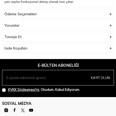
yan cepler fonksiyonel detay olarak öne çıkar
;
Model Ölçüleri(cm) :
Boy - 176, Göğüs - 84, Bel – 61, Kalça - 89;
Ödeme Seçenekleri
Numune Beden:
Modelimiz ürünün en küçük bedenini denemiştir.
Yorumlar
Ürün Boyu(cm):
70;
Tavsiye Et
İade Koşulları
E-BÜLTEN ABONELIĞI
KAYIT OLUN
KVKK Sözleşmesi'ni
, Okudum, Kabul Ediyorum.
SOSYAL MEDYA