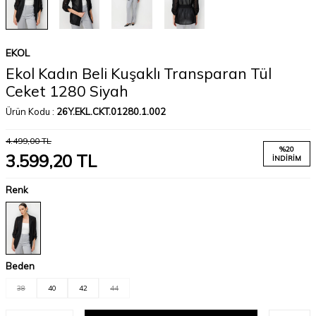
EKOL
Ekol Kadın Beli Kuşaklı Transparan Tül
Ceket 1280 Siyah
Ürün Kodu :
26Y.EKL.CKT.01280.1.002
4.499,00
TL
%
20
3.599,20
TL
İNDIRIM
Renk
Beden
38
40
42
44