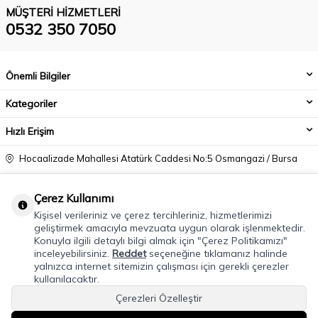
MÜŞTERI HIZMETLERI
0532 350 7050
Önemli Bilgiler
Kategoriler
Hızlı Erişim
Hocaalizade Mahallesi Atatürk Caddesi No:5 Osmangazi / Bursa
0532 350 7050
Çerez Kullanımı
info@modacadiri.com
Kişisel verileriniz ve çerez tercihleriniz, hizmetlerimizi
geliştirmek amacıyla mevzuata uygun olarak işlenmektedir.
Konuyla ilgili detaylı bilgi almak için "Çerez Politikamızı"
inceleyebilirsiniz.
Reddet
seçeneğine tıklamanız halinde
yalnızca internet sitemizin çalışması için gerekli çerezler
kullanılacaktır.
Çerezleri Özelleştir