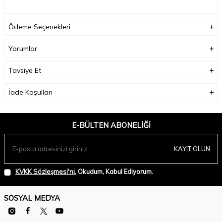
Model Ölçüleri(cm) :
Boy - 176, Göğüs - 84, Bel – 61, Kalça - 89;
Ödeme Seçenekleri
Numune Beden:
Modelimiz ürünün en küçük bedenini denemiştir.
Yorumlar
Ürün Boyu(cm):
68;
Tavsiye Et
İade Koşulları
E-BÜLTEN ABONELIĞI
KAYIT OLUN
KVKK Sözleşmesi'ni
, Okudum, Kabul Ediyorum.
SOSYAL MEDYA