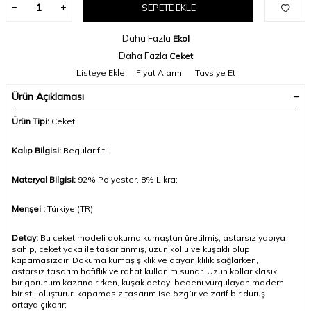
SEPETE EKLE
Daha Fazla
Ekol
Daha Fazla
Ceket
Listeye Ekle
Fiyat Alarmı
Tavsiye Et
Ürün Açıklaması
Ürün Tipi:
Ceket
;
Kalıp Bilgisi:
Regular fit;
Materyal Bilgisi:
92% Polyester, 8% Likra;
Menşei :
Türkiye (TR);
Detay:
Bu ceket modeli dokuma kumaştan üretilmiş, astarsız yapıya
sahip, ceket yaka ile tasarlanmış, uzun kollu ve kuşaklı olup
kapamasızdır. Dokuma kumaş şıklık ve dayanıklılık sağlarken,
astarsız tasarım hafiflik ve rahat kullanım sunar. Uzun kollar klasik
bir görünüm kazandırırken, kuşak detayı bedeni vurgulayan modern
bir stil oluşturur; kapamasız tasarım ise özgür ve zarif bir duruş
ortaya çıkarır
;